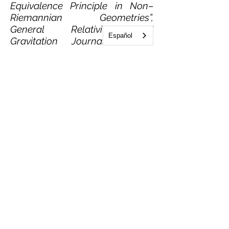
Equivalence Principle in Non–
Riemannian Geometries”,
General Relativity and
Español
Gravitation Journal, Plenum
Press, New York, Vol. 29, No. 6
(1997), pp. 691–703. En
colaboración con M. Castagnino
y N. Umérez.
“The Doublet Representation of
Non–Hilbert Eigenstates of the
Hamiltonian II”, Journal of
Mathematical Physics, American
Institute of Physics, Vol. 39, 7,
(1998), pp.
3522-3529
. En
colaboración con M. Castagnino,
G. Domenech y N. Umérez.
“Gravitational and Matter