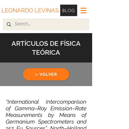
LEONARDO LEVINAS
BLOG
ARTÍCULOS DE FÍSICA
TEÓRICA
« VOLVER
“International Intercomparison
of Gamma–Ray Emission–Rate
Measurements by Means of
Germanium Spectrometers and
152 Eu Sources”. North–Holland