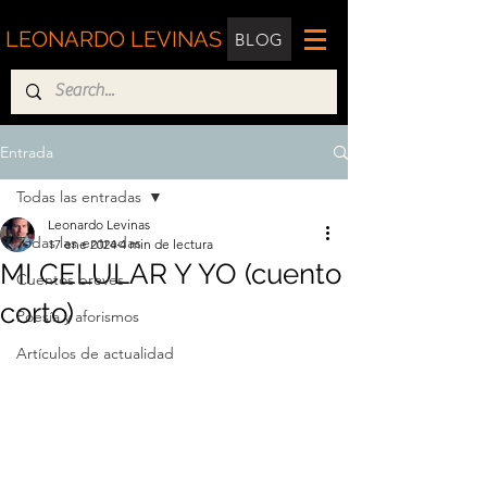
LEONARDO LEVINAS
BLOG
Entrada
Todas las entradas
Leonardo Levinas
Todas las entradas
17 ene 2024
4 min de lectura
MI CELULAR Y YO (cuento
Cuentos breves
corto)
Poesía y aforismos
Artículos de actualidad